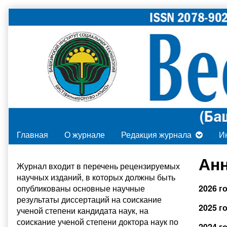
Skip
to
content
Главная
О журнале
Редакция журнала
И
Primary
Анн
Журнал входит в
перечень рецензируемых
научных изданий
, в которых должны быть
Sidebar
опубликованы основные научные
2026 г
результаты диссертаций на соискание
2025 г
ученой степени кандидата наук, на
соискание ученой степени доктора наук по
2024 г