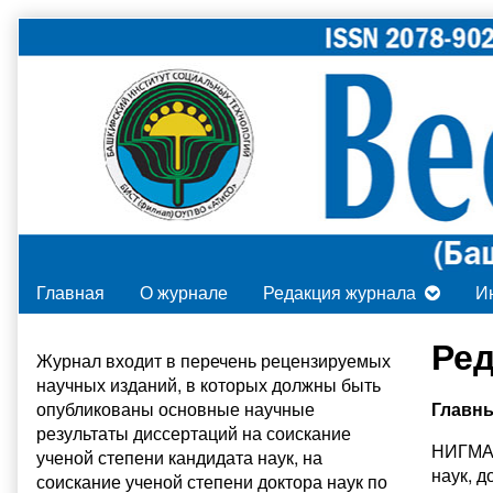
Skip
to
content
Главная
О журнале
Редакция журнала
И
Primary
Ред
Журнал входит в
перечень рецензируемых
научных изданий
, в которых должны быть
Sidebar
опубликованы основные научные
Главн
результаты диссертаций на соискание
НИГМАТ
ученой степени кандидата наук, на
наук, 
соискание ученой степени доктора наук по