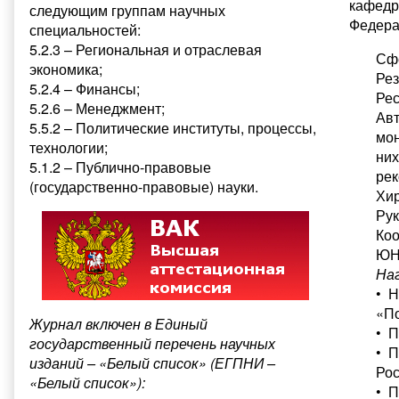
кафедр
следующим группам научных
Федера
специальностей:
5.2.3 – Региональная и отраслевая
Сф
экономика;
Рез
5.2.4 – Финансы;
Рес
5.2.6 – Менеджмент;
Авт
5.5.2 – Политические институты, процессы,
мон
технологии;
них
5.1.2 – Публично-правовые
рек
(государственно-правовые) науки.
Хир
Ру
Коо
ЮН
На
• Н
«По
Журнал включен в Единый
• П
государственный перечень научных
• П
изданий – «Белый список» (ЕГПНИ –
Рос
«Белый список»):
• П