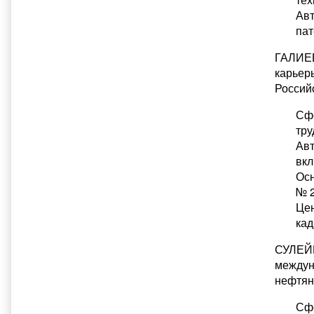
Авт
пат
ГАЛИЕВ
карьер
Россий
Сфе
тру
Авт
вкл
Осн
№ 2
Цен
кад
СУЛЕЙМ
междун
нефтян
Сфе