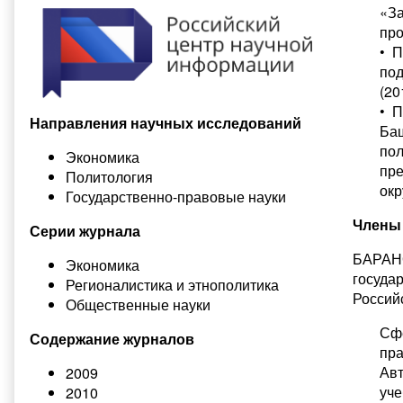
«За
про
• П
по
(20
• П
Направления научных исследований
Баш
пол
Экономика
пр
Политология
окр
Государственно-правовые науки
Члены 
Серии журнала
БАРАНО
Экономика
госуда
Регионалистика и этнополитика
Россий
Общественные науки
Сфе
Содержание журналов
пра
Авт
2009
уче
2010