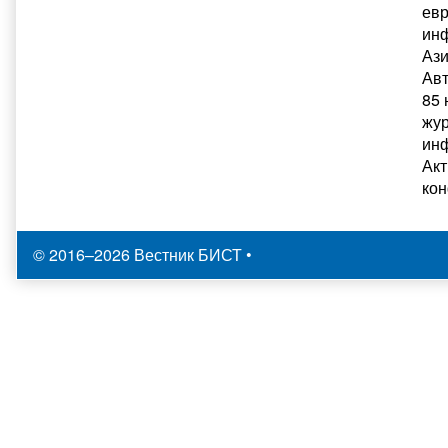
евр
инф
Ази
Авт
85 
жур
инф
Акт
ко
© 2016–2026 Вестник БИСТ
•