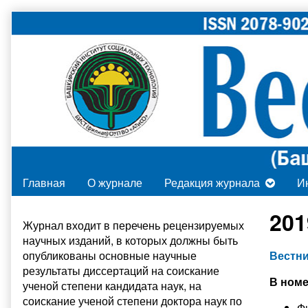
Skip
to
content
Главная
О журнале
Редакция журнала
И
Primary
201
Журнал входит в
перечень рецензируемых
научных изданий
, в которых должны быть
Sidebar
опубликованы основные научные
Вестни
результаты диссертаций на соискание
В номе
ученой степени кандидата наук, на
соискание ученой степени доктора наук по
Ф