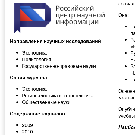
социал
Она:
Ч
п
Р
Направления научных исследований
«
Экономика
Р
Политология
Б
Государственно-правовые науки
З
«
Серии журнала
Ч
Экономика
Основн
Регионалистика и этнополитика
межнац
Общественные науки
Опубли
Содержание журналов
учебны
2009
Наибо
2010