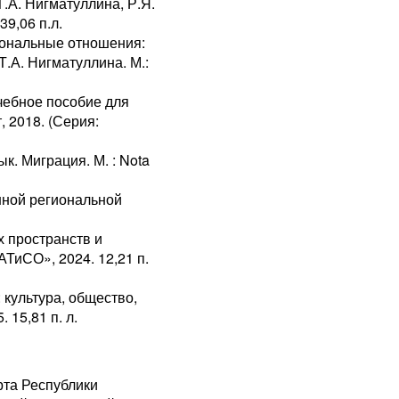
Т.А. Нигматуллина, Р.Я.
9,06 п.л.
иональные отношения:
Т.А. Нигматуллина. М.:
чебное пособие для
, 2018. (Серия:
к. Миграция. М. : Nota
нной региональной
х пространств и
ТиСО», 2024. 12,21 п.
 культура, общество,
15,81 п. л.
рта Республики