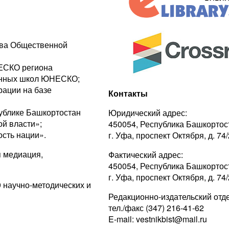
тва Общественной
ЕСКО региона
ванных школ ЮНЕСКО;
ации на базе
Контакты
публике Башкортостан
Юридический адрес:
ой власти»;
450054, Республика Башкортос
сть нации».
г. Уфа, проспект Октября, д. 74/
 медиация,
Фактический адрес:
450054, Республика Башкортос
г. Уфа, проспект Октября, д. 74/
 научно-методических и
Редакционно-издательский отде
тел./факс (347) 216-41-62
E-mail: vestnikbist@mail.ru