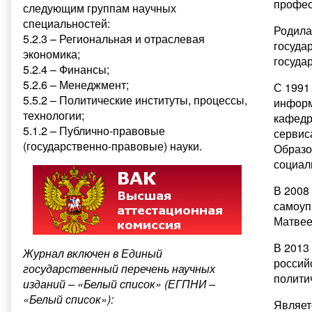
профес
следующим группам научных
специальностей:
Родила
5.2.3 – Региональная и отраслевая
госуда
экономика;
госуда
5.2.4 – Финансы;
5.2.6 – Менеджмент;
С 1991
5.5.2 – Политические институты, процессы,
информ
технологии;
кафедр
5.1.2 – Публично-правовые
сервис
(государственно-правовые) науки.
Образо
социал
В 2008
самоуп
Матвее
В 2013
Журнал включен в Единый
россий
государственный перечень научных
полити
изданий – «Белый список» (ЕГПНИ –
«Белый список»):
Являет