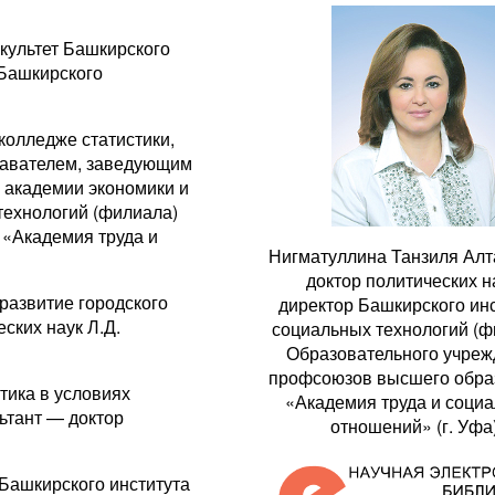
акультет Башкирского
 Башкирского
колледже статистики,
давателем, заведующим
 академии экономики и
 технологий (филиала)
«Академия труда и
Нигматуллина Танзиля Алт
доктор политических н
развитие городского
директор Башкирского ин
ских наук Л.Д.
социальных технологий (ф
Образовательного учре
профсоюзов высшего обра
тика в условиях
«Академия труда и соци
ьтант — доктор
отношений» (г. Уфа
Башкирского института