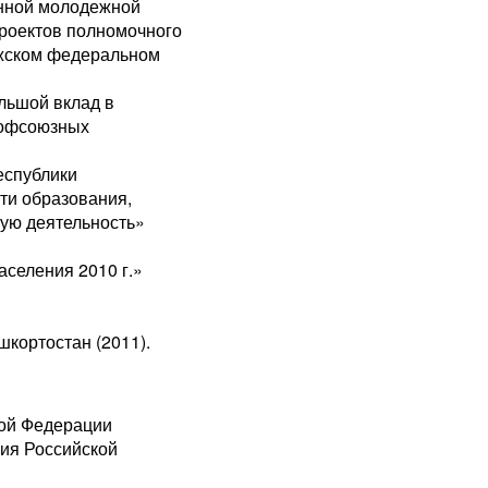
енной молодежной
роектов полномочного
лжском федеральном
льшой вклад в
рофсоюзных
еспублики
ти образования,
ую деятельность»
аселения 2010 г.»
кортостан (2011).
кой Федерации
ия Российской