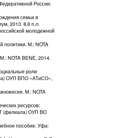
Федеративной России:
ождения семьи в
м, 2013. 8,6 п.л.
российской молодежной
 политики. М.: NOTA
 М.: NOTA BENE, 2014.
 социальные роли
ла) ОУП ВПО «АТиСО»,
вновесия. М.: NOTA
ческих ресурсов:
СТ (филиала) ОУП ВО
чебное пособие. Уфа: