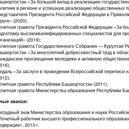
ашкортостан «За большой вклад в реализацию государств
олитики в регионе и успешную реализацию общественных п
редставителя Президента Российской Федерации в Приво
руге» (2020);
очетная грамота Президента Российской Федерации «За бо
одготовку высококвалифицированных специалистов для п
рганизаций» (2019);
очетная грамота Государственного Собрания — Курултая Р
ашкортостан «За многолетний добросовестный труд в облас
ражданское просвещение молодежи и активную общественн
016);
едаль «За заслуги в проведении Всероссийской переписи н
012);
очетная грамота Республики Башкортостан (2011);
очетная грамота Министерства образования Республики Баш
ные звания:
агрудный знак Министерства образования и науки Российс
Почетный работник высшего профессионального образован
едерации», 2013 г.