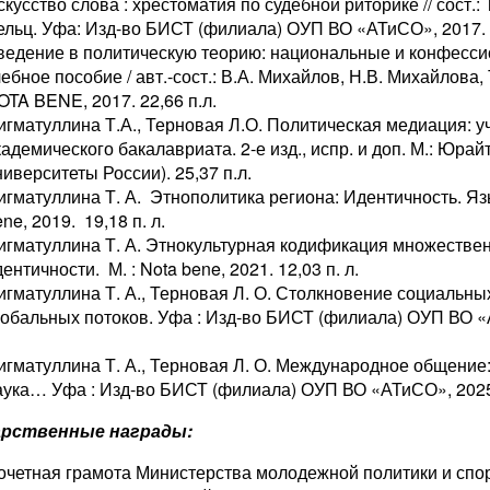
кусство слова : хрестоматия по судебной риторике // сост.: 
ельц. Уфа: Изд-во БИСТ (филиала) ОУП ВО «АТиСО», 2017. 3
ведение в политическую теорию: национальные и конфесс
ебное пособие / авт.-сост.: В.А. Михайлов, Н.В. Михайлова, 
OTA BENE, 2017. 22,66 п.л.
игматуллина Т.А., Терновая Л.О. Политическая медиация: у
адемического бакалавриата. 2-е изд., испр. и доп. М.: Юрайт
иверситеты России). 25,37 п.л.
игматуллина Т. А. Этнополитика региона: Идентичность. Язы
ne, 2019. 19,18 п. л.
игматуллина Т. А. Этнокультурная кодификация множестве
ентичности. М. : Nota bene, 2021. 12,03 п. л.
игматуллина Т. А., Терновая Л. О. Столкновение социальны
лобальных потоков. Уфа : Изд-во БИСТ (филиала) ОУП ВО «А
игматуллина Т. А., Терновая Л. О. Международное общение:
аука… Уфа : Изд-во БИСТ (филиала) ОУП ВО «АТиСО», 2025. 
арственные награды:
очетная грамота Министерства молодежной политики и спо