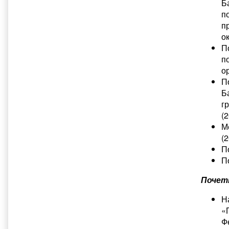
Б
п
п
ок
П
п
о
П
Б
г
(2
М
(2
П
П
Почет
Н
«
Ф