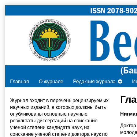
Skip
to
content
Главная
О журнале
Редакция журнала
И
Primary
Гл
Журнал входит в
перечень рецензируемых
научных изданий
, в которых должны быть
Sidebar
опубликованы основные научные
Нигма
результаты диссертаций на соискание
Доктор
ученой степени кандидата наук, на
молоде
соискание ученой степени доктора наук по