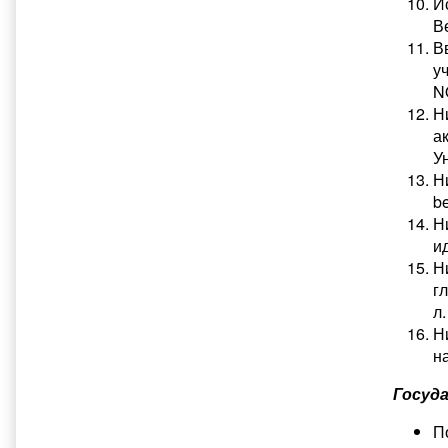
Ис
В
В
уч
N
Н
ак
Ун
Н
be
Н
ид
Н
г
л.
Н
н
Госуд
П