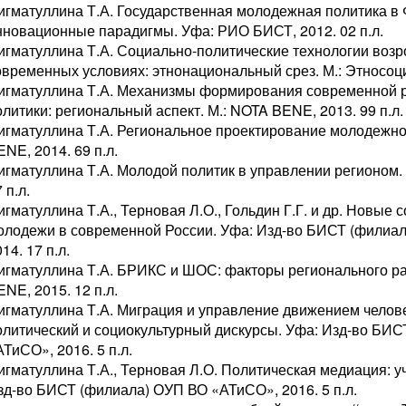
игматуллина Т.А. Государственная молодежная политика в 
нновационные парадигмы. Уфа: РИО БИСТ, 2012. 02 п.л.
игматуллина Т.А. Социально-политические технологии возр
овременных условиях: этнонациональный срез. М.: Этносоциу
игматуллина Т.А. Механизмы формирования современной 
олитики: региональный аспект. М.: NOTA BENE, 2013. 99 п.л.
игматуллина Т.А. Региональное проектирование молодежной
NE, 2014. 69 п.л.
игматуллина Т.А. Молодой политик в управлении регионом.
 п.л.
игматуллина Т.А., Терновая Л.О., Гольдин Г.Г. и др. Новые
олодежи в современной России. Уфа: Изд-во БИСТ (филиа
14. 17 п.л.
игматуллина Т.А. БРИКС и ШОС: факторы регионального ра
NE, 2015. 12 п.л.
игматуллина Т.А. Миграция и управление движением челове
олитический и социокультурный дискурсы. Уфа: Изд-во БИ
ТиСО», 2016. 5 п.л.
игматуллина Т.А., Терновая Л.О. Политическая медиация: у
зд-во БИСТ (филиала) ОУП ВО «АТиСО», 2016. 5 п.л.