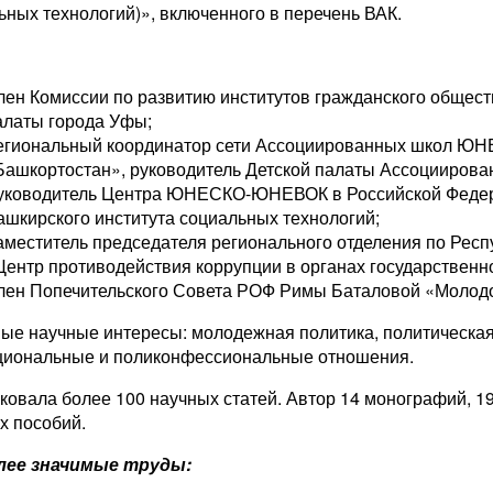
ьных технологий)», включенного в перечень ВАК.
лен Комиссии по развитию институтов гражданского общес
алаты города Уфы;
егиональный координатор сети Ассоциированных школ ЮН
Башкортостан», руководитель Детской палаты Ассоцииро
уководитель Центра ЮНЕСКО-ЮНЕВОК в Российской Федер
ашкирского института социальных технологий;
аместитель председателя регионального отделения по Рес
Центр противодействия коррупции в органах государственн
лен Попечительского Совета РОФ Римы Баталовой «Молодо
ые научные интересы: молодежная политика, политическая
иональные и поликонфессиональные отношения.
ковала более 100 научных статей. Автор 14 монографий, 19
х пособий.
лее значимые труды: