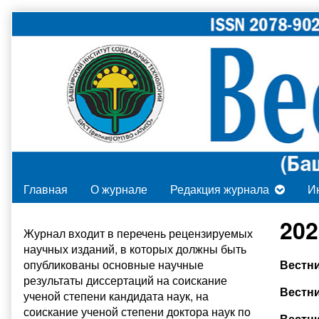
Skip
to
content
Главная
О журнале
Редакция журнала
И
Primary
202
Журнал входит в
перечень рецензируемых
научных изданий
, в которых должны быть
Sidebar
опубликованы основные научные
Вестни
результаты диссертаций на соискание
Вестни
ученой степени кандидата наук, на
соискание ученой степени доктора наук по
Вестни