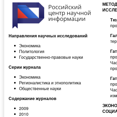
МЕТО
ИССЛ
Тю
про
Гал
Направления научных исследований
те
Экономика
Гат
Политология
про
Государственно-правовые науки
Час
Серии журнала
пр
Экономика
Гат
Регионалистика и этнополитика
про
Общественные науки
Час
из
Содержание журналов
ЭКОН
2009
СОЦИА
2010