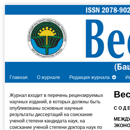
Skip
to
content
Главная
О журнале
Редакция журнала
И
Primary
Вес
Журнал входит в
перечень рецензируемых
научных изданий
, в которых должны быть
Sidebar
опубликованы основные научные
С О Д 
результаты диссертаций на соискание
МЕЖД
ученой степени кандидата наук, на
ЭКОНО
соискание ученой степени доктора наук по