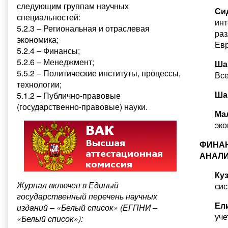
следующим группам научных
Си
специальностей:
инт
5.2.3 – Региональная и отраслевая
раз
экономика;
Евр
5.2.4 – Финансы;
5.2.6 – Менеджмент;
Ша
5.5.2 – Политические институты, процессы,
Все
технологии;
Ша
5.1.2 – Публично-правовые
(государственно-правовые) науки.
Ма
эко
ФИНА
АНАЛИ
Куз
Журнал включен в Единый
сис
государственный перечень научных
Ел
изданий – «Белый список» (ЕГПНИ –
уче
«Белый список»):