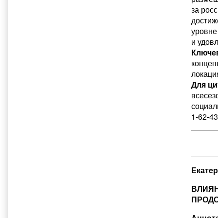
за росс
достиж
уровне
и удов
Ключе
концепц
локация
Для ци
всесез
социаль
1-62-43
Екате
ВЛИЯН
ПРОД
Аннота