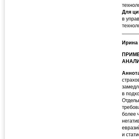
технол
Для ци
в упра
техноло
Ирина 
ПРИМЕ
АНАЛИ
Аннота
страхо
замедл
в подх
Отдель
требов
более 
негати
еврази
и стат