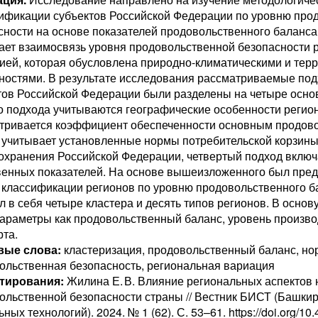
сификации субъектов Российской Федерации по уровню про
сности на основе показателей продовольственного баланса
ает взаимосвязь уровня продовольственной безопасности р
ией, которая обусловлена природно-климатическими и те
ностями. В результате исследования рассматриваемые под
тов Российской Федерации были разделены на четыре осно
о подхода учитываются географические особенности регион
тривается коэффициент обеспеченности основным продово
 учитывает установленные нормы потребительской корзин
охранения Российской Федерации, четвертый подход включа
венных показателей. На основе вышеизложенного был пре
 классификации регионов по уровню продовольственного б
л в себя четыре кластера и десять типов регионов. В основ
параметры как продовольственный баланс, уровень произво
рта.
вые слова:
кластеризация, продовольственный баланс, но
ольственная безопасность, региональная вариация
тирования:
Жилина Е. В. Влияние региональных аспектов 
ольственной безопасности страны // Вестник БИСТ (Башкир
ных технологий). 2024. № 1 (62). С. 53–61. https://doi.org/1