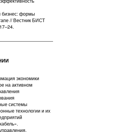
, эффективность
й бизнес: формы
апе // Вестник БИСТ
 17–24.
НИИ
рмация экономики
ое на активном
равления
ования
ные системы
нные технологии и их
едприятий
кабель».
управления,