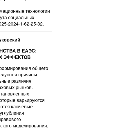
рмационные технологии
тута социальных
9025-2024-1-62-25-32.
уковский
СТВА В ЕАЭС:
Х ЭФФЕКТОВ
 формирования общего
ледуются причины
льные различия
аховых рынков.
становленных
которые варьируются
яются ключевые
углубления
правового
еского моделирования,