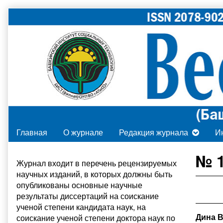
Skip
to
content
Главная
О журнале
Редакция журнала
И
Primary
№ 1
Журнал входит в
перечень рецензируемых
научных изданий
, в которых должны быть
Sidebar
опубликованы основные научные
результаты диссертаций на соискание
ученой степени кандидата наук, на
Дина 
соискание ученой степени доктора наук по