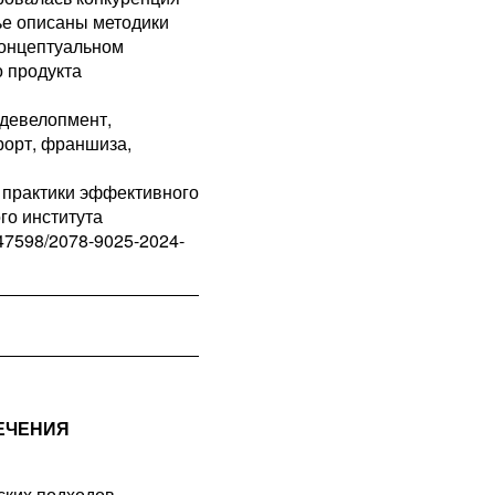
тье описаны методики
концептуальном
о продукта
 девелопмент,
урорт, франшиза,
 практики эффективного
го института
0.47598/2078-9025-2024-
ЕЧЕНИЯ
ских подходов