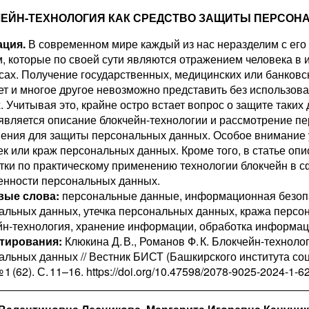
ЕЙН-ТЕХНОЛОГИЯ КАК СРЕДСТВО ЗАЩИТЫ ПЕРСОН
ция.
В современном мире каждый из нас неразделим с ег
, которые по своей сути являются отражением человека 
сах. Получение государственных, медицинских или банковски
ет и многое другое невозможно представить без использов
. Учитывая это, крайне остро встает вопрос о защите таких
 является описание блокчейн-технологии и рассмотрение пе
ения для защиты персональных данных. Особое внимание 
чек или краж персональных данных. Кроме того, в статье о
тки по практическому применению технологии блокчейн в 
нности персональных данных.
вые слова:
персональные данные, информационная безопа
альных данных, утечка персональных данных, кража персо
йн-технология, хранение информации, обработка информа
тирования:
Клюкина Д. В., Романов Ф. К. Блокчейн-техноло
альных данных // Вестник БИСТ (Башкирского института со
 1 (62). С. 11–16. https://doi.org/10.47598/2078-9025-2024-1-6