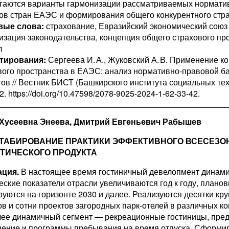
гаются варианты гармонизации рассматриваемых нормати
ов стран ЕАЭС и формирования общего конкурентного стра
вые слова:
страхование, Евразийский экономический союз 
изация законодательства, концепция общего страхового про
л
тирования:
Сергеева И. А., Жуковский А. В. Применение к
вого пространства в ЕАЭС: анализ нормативно-правовой ба
в // Вестник БИСТ (Башкирского института социальных техно
2. https://doi.org/10.47598/2078-9025-2024-1-62-33-42.
Хусеевна Энеева, Дмитрий Евгеньевич Рабышев
АБИРОВАНИЕ ПРАКТИКИ ЭФФЕКТИВНОГО ВСЕСЕЗО
ТИЧЕСКОГО ПРОДУКТА
ция.
В настоящее время гостиничный девелопмент динами
еские показатели отрасли увеличиваются год к году, плано
уются на горизонте 2030 и далее. Реализуются десятки кр
ов и сотни проектов загородных парк-отелей в различных ко
ее динамичный сегмент — рекреационные гостиницы, пре
ение и программы пребывания на время отпуска. Сформи