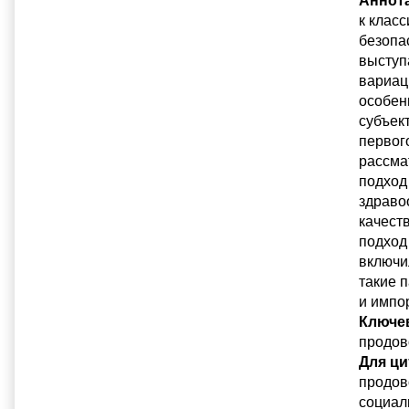
к клас
безопа
выступ
вариац
особен
субъек
первог
рассма
подход
здраво
качест
подход
включи
такие 
и импо
Ключе
продов
Для ци
продов
социаль