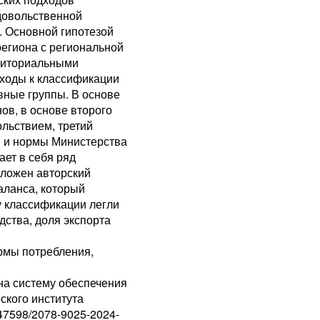
довольственной
. Основной гипотезой
егиона с региональной
рриториальными
ходы к классификации
вные группы. В основе
ов, в основе второго
льствием, третий
ы и нормы Министерства
ет в себя ряд
дложен авторский
аланса, который
у классификации легли
дства, доля экспорта
рмы потребления,
на систему обеспечения
ского института
0.47598/2078-9025-2024-