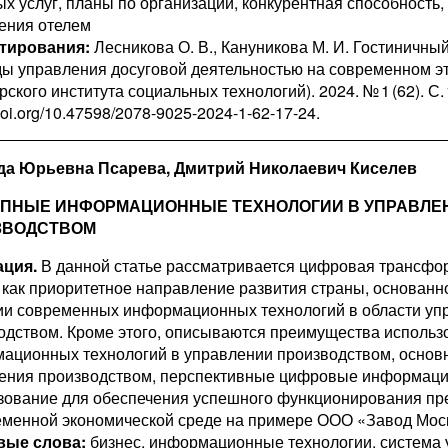
ых услуг, планы по организации, конкурентная способность
ения отелем
тирования:
Лесникова О. В., Кануникова М. И. Гостиничны
ды управления досуговой деятельностью на современном эт
ского института социальных технологий). 2024. № 1 (62). С.
/doi.org/10.47598/2078-9025-2024-1-62-17-24.
да Юрьевна Псарева, Дмитрий Николаевич Киселев
УПНЫЕ ИНФОРМАЦИОННЫЕ ТЕХНОЛОГИИ В УПРАВЛЕ
ЗВОДСТВОМ
ция.
В данной статье рассматривается цифровая трансфо
 как прио­ритетное направление развития страны, основанн
ии современных информационных технологий в области уп
одством. Кроме этого, описываются преимущества использ
ационных технологий в управлении производством, основ
ения производством, перспективные цифровые информацио
зование для обеспечения успешного функционирования пр
еменной экономической среде на примере ООО «Завод Мос
вые слова:
бизнес, информационные технологии, система 