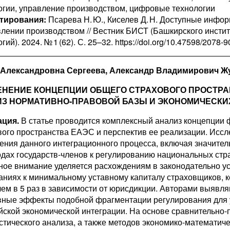
огии, управление производством, цифровые технологии
тирования:
Псарева Н. Ю., Киселев Д. Н. Доступные инфо
влении производством // Вестник БИСТ (Башкирского инсти
гий). 2024. № 1 (62). С. 25–32. https://doi.org/10.47598/2078-
Александровна Сергеева, Александр Владимирович Ж
НЕНИЕ КОНЦЕПЦИИ ОБЩЕГО СТРАХОВОГО ПРОСТРАН
З НОРМАТИВНО-ПРАВОВОЙ БАЗЫ И ЭКОНОМИЧЕСКИ
ция.
В статье проводится комплексный анализ концепции
вого пространства ЕАЭС и перспектив ее реализации. Исс
ения данного интеграционного процесса, включая значите
одах государств-членов к регулированию национальных стр
ное внимание уделяется расхождениям в законодательно у
аниях к минимальному уставному капиталу страховщиков, 
чем в 5 раз в зависимости от юрисдикции. Авторами выявл
вные эффекты подобной фрагментации регулирования для 
йской экономической интеграции. На основе сравнительно-
истического анализа, а также методов экономико-математич