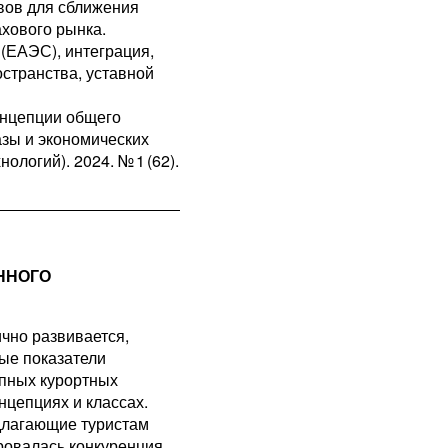
вов для сближения
хового рынка.
(ЕАЭС), интеграция,
странства, уставной
онцепции общего
зы и экономических
логий). 2024. № 1 (62).
ННОГО
чно развивается,
вые показатели
упных курортных
нцепциях и классах.
длагающие туристам
ровалась конкуренция