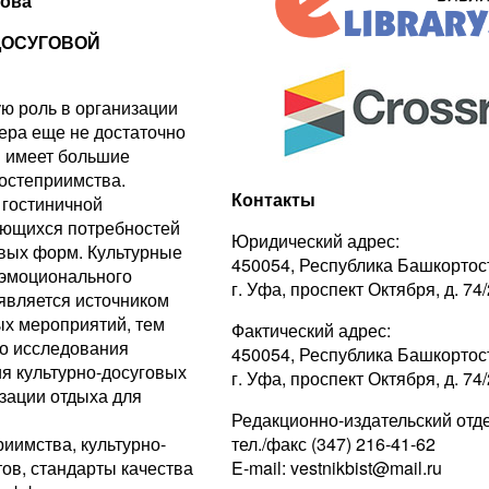
кова
ДОСУГОВОЙ
ю роль в организации
фера еще не достаточно
я имеет большие
гостеприимства.
Контакты
 гостиничной
ающихся потребностей
Юридический адрес:
вых форм. Культурные
450054, Республика Башкортос
 эмоционального
г. Уфа, проспект Октября, д. 74/
является источником
ых мероприятий, тем
Фактический адрес:
го исследования
450054, Республика Башкортос
я культурно-досуговых
г. Уфа, проспект Октября, д. 74/
зации отдыха для
Редакционно-издательский отде
риимства, культурно-
тел./факс (347) 216-41-62
ов, стандарты качества
E-mail: vestnikbist@mail.ru