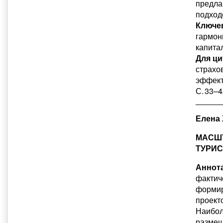
предла
подход
Ключе
гармон
капита
Для ци
страхо
эффекто
С. 33–4
Елена 
МАСШТ
ТУРИС
Аннота
фактич
формир
проект
Наибол
размещ