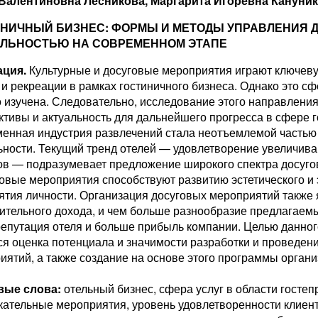
Валентиновна Лесникова, Маргарита Игоревна Кануни
НИЧНЫЙ БИЗНЕС: ФОРМЫ И МЕТОДЫ УПРАВЛЕНИЯ 
ЛЬНОСТЬЮ НА СОВРЕМЕННОМ ЭТАПЕ
ция.
Культурные и досуговые мероприятия играют ключеву
 и рекреации в рамках гостиничного бизнеса. Однако это с
о изучена. Следовательно, исследование этого направлени
ктивы и актуальность для дальнейшего прогресса в сфере 
енная индустрия развлечений стала неотъемлемой частью
ьности. Текущий тренд отелей — удовлетворение увеличив
ов — подразумевает предложение широкого спектра досуго
говые мероприятия способствуют развитию эстетического и
ятия личности. Организация досуговых мероприятий также 
ительного дохода, и чем больше разнообразие предлагаем
епутация отеля и больше прибыль компании. Целью данно
ся оценка потенциала и значимости разработки и проведени
иятий, а также создание на основе этого программы органи
вые слова:
отельный бизнес, сфера услуг в области гостеп
кательные мероприятия, уровень удовлетворенности клиент