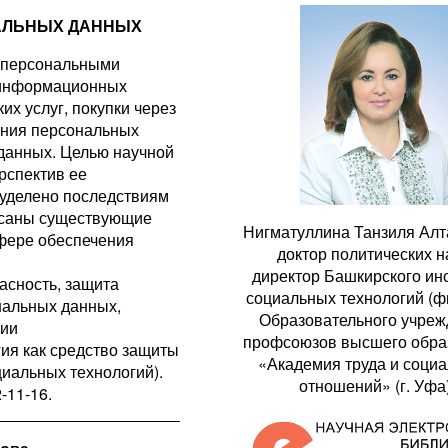
АЛЬНЫХ ДАННЫХ
о персональными
в информационных
х услуг, покупки через
ания персональных
 данных. Целью научной
рспектив ее
уделено последствиям
писаны существующие
Нигматуллина Танзиля Алт
сфере обеспечения
доктор политических н
директор Башкирского ин
сность, защита
социальных технологий (ф
нальных данных,
Образовательного учре
ции
профсоюзов высшего обра
гия как средство защиты
«Академия труда и соци
циальных технологий).
отношений» (г. Уфа
2-11-16.