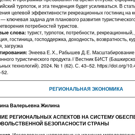
ийский турпоток, и эта тенденция будет усиливаться. В ста
ения целевой эффективности рекреационных гостиниц на 
 — ключевая задача для планового развития туристическог
летворения потребностей туристов.
вые слова:
турист, турпоток, потребности, рекреационный,
ия, гостиница, господдержка, доходность, возвратность, к
, загрузка
тирования:
Энеева Е. Х., Рабышев Д. Е. Масштабирование
онного туристического продукта // Вестник БИСТ (Башкирско
ных технологий). 2024. № 1 (62). С. 43–52. https://doi.org/1
-52.
РЕГИОНАЛЬНАЯ ЭКОНОМИКА
рина Валерьевна Жилина
ИЕ РЕГИОНАЛЬНЫХ АСПЕКТОВ НА СИСТЕМУ ОБЕСП
ОВОЛЬСТВЕННОЙ БЕЗОПАСНОСТИ СТРАНЫ
ция.
Исследование направлено на изучение методологиче