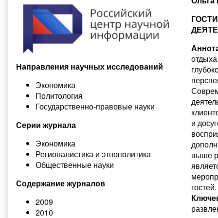
Ольга 
ГОСТИ
ДЕЯТЕ
Аннота
отдыха
Направления научных исследований
глубок
перспе
Экономика
Соврем
Политология
деятел
Государственно-правовые науки
клиент
и досу
Серии журнала
воспри
Экономика
дополн
Регионалистика и этнополитика
выше р
Общественные науки
являет
меропр
Содержание журналов
гостей.
Ключе
2009
развле
2010