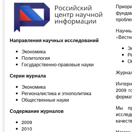
Приор
фунда
пробле
Научны
«Вестн
Направления научных исследований
Э
Экономика
Р
Политология
О
Государственно-правовые науки
Журнал
Серии журнала
Интерн
Экономика
2009 г
Регионалистика и этнополитика
формат
Общественные науки
Мы пр
Содержание журналов
исслед
качеств
2009
2010
Научны