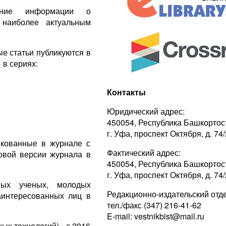
нение информации о
 наиболее актуальным
е статьи публикуются в
 в сериях:
Контакты
Юридический адрес:
450054, Республика Башкортос
г. Уфа, проспект Октября, д. 74/
икованные в журнале с
Фактический адрес:
товой версии журнала в
450054, Республика Башкортос
г. Уфа, проспект Октября, д. 74/
ных ученых, молодых
Редакционно-издательский отде
заинтересованных лиц в
тел./факс (347) 216-41-62
E-mail: vestnikbist@mail.ru
ых технологий)» с 2016