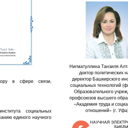
Нигматуллина Танзиля Алт
доктор политических н
директор Башкирского ин
зору в сфере связи,
социальных технологий (ф
Образовательного учре
профсоюзов высшего обра
«Академия труда и соци
отношений» (г. Уфа
нститута социальных
ванию единого научного