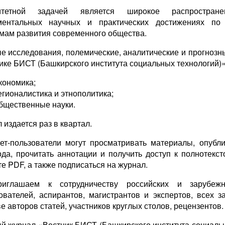
итетной задачей является широкое распростра
ментальных научных и практических достижениях по
мам развития современного общества.
е исследования, полемические, аналитические и прогнозны
ике БИСТ (Башкирского института социальных технологий)»
кономика;
егионалистика и этнополитика;
бщественные науки.
 издается раз в квартал.
ет-пользователи могут просматривать материалы, опубл
ода, прочитать аннотации и получить доступ к полнотекс
е PDF, а также подписаться на журнал.
иглашаем к сотрудничеству российских и зарубеж
ователей, аспирантов, магистрантов и экспертов, всех 
е авторов статей, участников круглых столов, рецензентов.
й журнал «Вестник БИСТ (Башкирского института социальн