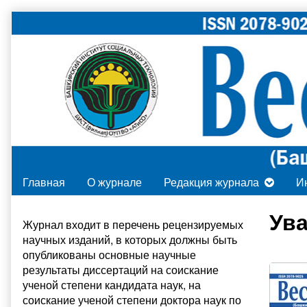
Skip
to
content
Главная
О журнале
Редакция журнала
И
Primary
Ува
Журнал входит в
перечень рецензируемых
научных изданий
, в которых должны быть
Sidebar
опубликованы основные научные
результаты диссертаций на соискание
ученой степени кандидата наук, на
соискание ученой степени доктора наук по