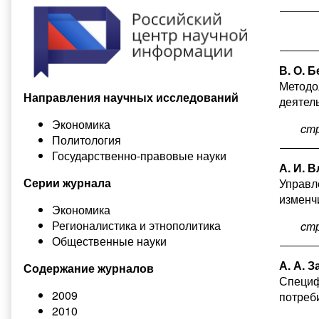
В. О. 
Методо
Направления научных исследований
деятел
Экономика
cт
Политология
Государственно-правовые науки
А. И. В
Серии журнала
Управл
изменч
Экономика
Регионалистика и этнополитика
cт
Общественные науки
А. А. З
Содержание журналов
Специф
2009
потреб
2010