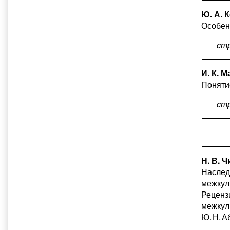
Ю. А. 
Особен
cт
И. К. М
Поняти
cт
Н. В. 
Наслед
межкул
Рецензи
межкул
Ю. Н. А