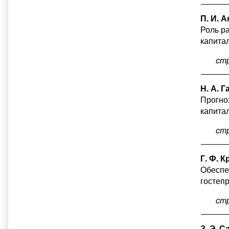
П. И. 
Роль р
капита
cт
Н. А. 
Прогно
капита
cт
Г. Ф. 
Обеспе
гостеп
cт
З. Э. 