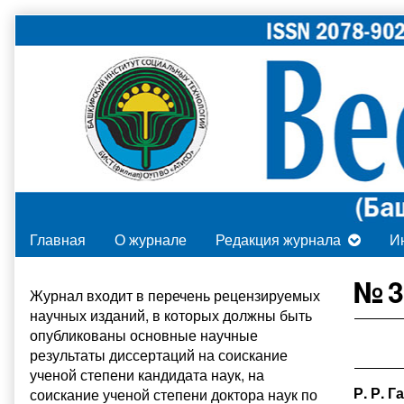
Skip
to
content
Главная
О журнале
Редакция журнала
И
Primary
№ 3
Журнал входит в
перечень рецензируемых
научных изданий
, в которых должны быть
Sidebar
опубликованы основные научные
результаты диссертаций на соискание
ученой степени кандидата наук, на
Р. Р. 
соискание ученой степени доктора наук по