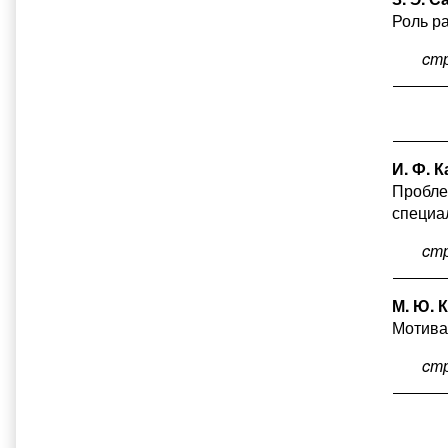
Роль р
cт
И. Ф. 
Пробле
специа
cт
М. Ю. 
Мотива
cт