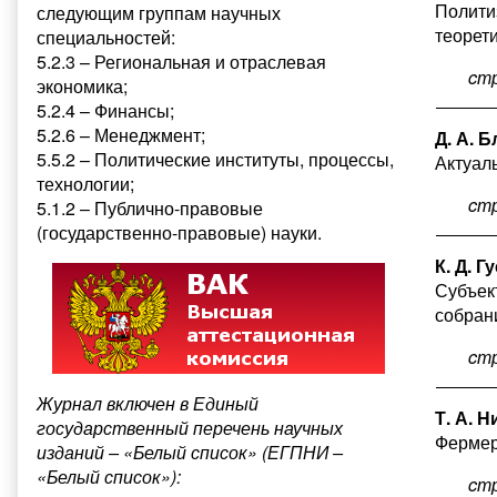
Полити
следующим группам научных
теорет
специальностей:
5.2.3 – Региональная и отраслевая
cт
экономика;
5.2.4 – Финансы;
5.2.6 – Менеджмент;
Д. А. 
5.5.2 – Политические институты, процессы,
Актуал
технологии;
cт
5.1.2 – Публично-правовые
(государственно-правовые) науки.
К. Д. 
Субъек
собран
cт
Журнал включен в Единый
Т. А. 
государственный перечень научных
Фермер
изданий – «Белый список» (ЕГПНИ –
«Белый список»):
cт